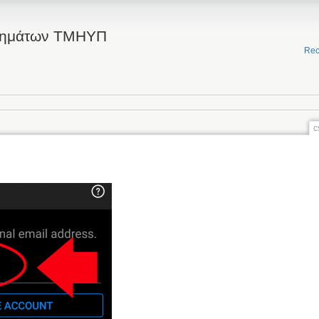
τημάτων ΤΜΗΥΠ
Rec
c